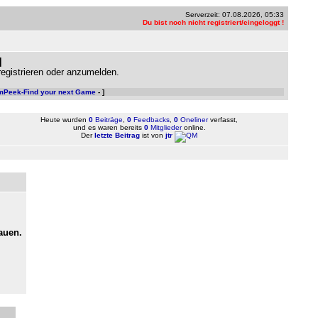
Serverzeit: 07.08.2026, 05:33
Du bist noch nicht registriert/eingeloggt !
]
gistrieren oder anzumelden.
mPeek-Find your next Game
- ]
Heute wurden
0
Beiträge
,
0
Feedbacks
,
0
Oneliner
verfasst,
und es waren bereits
0
Mitglieder
online.
Der
letzte Beitrag
ist von
jtr
auen.