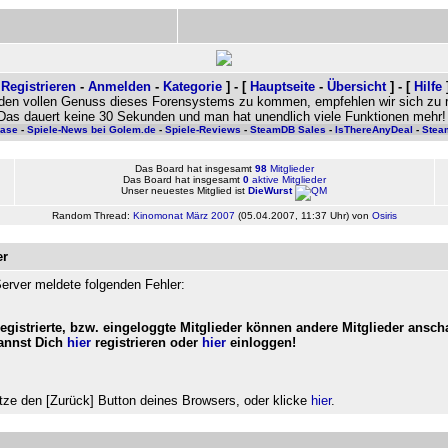
[
Registrieren
-
Anmelden
-
Kategorie
]
- [
Hauptseite
-
Übersicht
] -
[
Hilfe
den vollen Genuss dieses Forensystems zu kommen, empfehlen wir sich zu re
Das dauert keine 30 Sekunden und man hat unendlich viele Funktionen mehr!
base
-
Spiele-News bei Golem.de
-
Spiele-Reviews
-
SteamDB Sales
-
IsThereAnyDeal
-
Stea
Das Board hat insgesamt
98
Mitglieder
Das Board hat insgesamt
0
aktive Mitglieder
Unser neuestes Mitglied ist
DieWurst
Random Thread:
Kinomonat März 2007
(
05.04.2007, 11:37 Uhr
) von
Osiris
er
erver meldete folgenden Fehler:
registrierte, bzw. eingeloggte Mitglieder können andere Mitglieder ansch
annst Dich
hier
registrieren oder
hier
einloggen!
ze den [Zurück] Button deines Browsers, oder klicke
hier
.