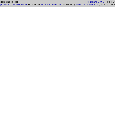
gemeine Infos:
APBoard 1.9.9 -
© by Os
mpressum
-
Admins/Mods
Based on
AnotherPHPBoard
© 2000 by
Alexander Mieland
(DMA147.ThW