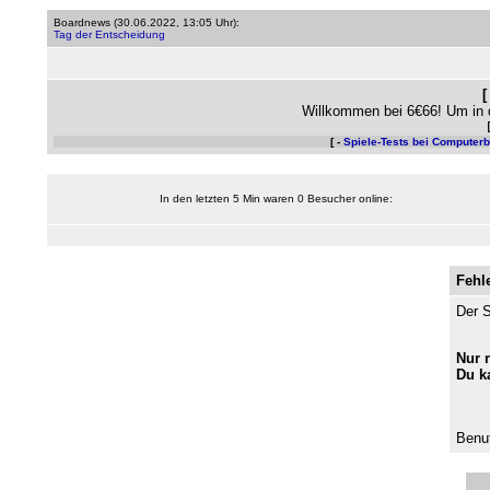
Boardnews (
30.06.2022, 13:05 Uhr
):
Tag der Entscheidung
Willkommen bei 6€66! Um in 
[ -
Spiele-Tests bei Computer
In den letzten 5 Min waren 0 Besucher online:
Fehl
Der S
Nur 
Du k
Benut