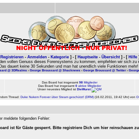
[
Registrieren
-
Anmelden
-
Kategorie
]
- [
Hauptseite
-
Übersicht
] -
[
Hilfe
den vollen Genuss dieses Forensystems zu kommen, empfehlen wir sich zu re
Das dauert keine 30 Sekunden und man hat unendlich viele Funktionen mehr!
sard @ 3DRealms
-
George Broussard @ Shacknews
-
George Broussard @ Twitter
-
Georg
Das Board hat insgesamt
98
Mitglieder
Das Board hat insgesamt
0
aktive Mitglieder
Unser neuestes Mitglied ist
DieWurst
ndom Thread:
Duke Nukem Forever über Steam geschützt! (DRM)
(
16.02.2011, 19:42 Uhr
) von
Os
r meldete folgenden Fehler:
oard ist für Gäste gesperrt. Bitte registriere Dich um hier reinschauen z