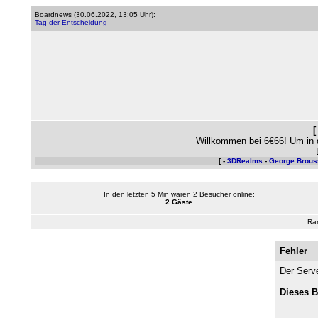
Boardnews (
30.06.2022, 13:05 Uhr
):
Tag der Entscheidung
Willkommen bei 6€66! Um in 
[ -
3DRealms
-
George Brous
In den letzten 5 Min waren 2 Besucher online:
2 Gäste
Ra
Fehler
Der Serve
Dieses B