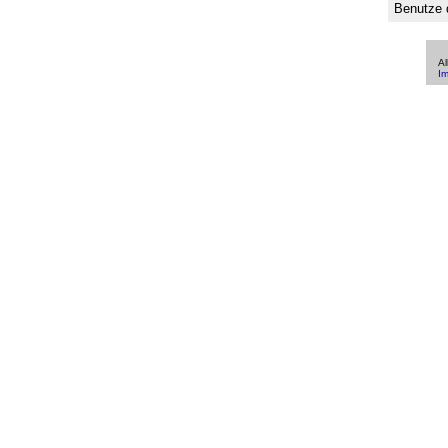
Benutze 
All
I