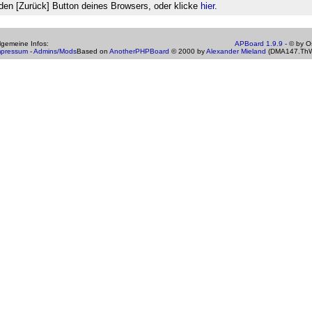
den [Zurück] Button deines Browsers, oder klicke
hier
.
gemeine Infos:
APBoard 1.9.9 -
© by Os
mpressum
-
Admins/Mods
Based on
AnotherPHPBoard
© 2000 by
Alexander Mieland
(DMA147.ThW