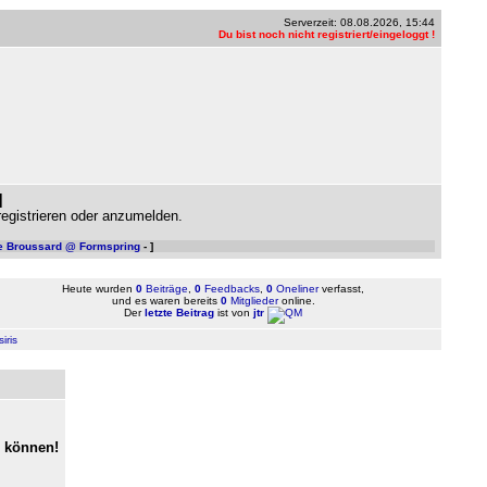
Serverzeit: 08.08.2026, 15:44
Du bist noch nicht registriert/eingeloggt !
]
gistrieren oder anzumelden.
e Broussard @ Formspring
- ]
Heute wurden
0
Beiträge
,
0
Feedbacks
,
0
Oneliner
verfasst,
und es waren bereits
0
Mitglieder
online.
Der
letzte Beitrag
ist von
jtr
iris
u können!