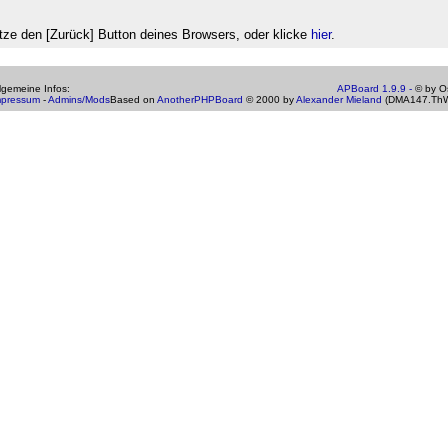
ze den [Zurück] Button deines Browsers, oder klicke
hier
.
gemeine Infos:
APBoard 1.9.9 -
© by Os
mpressum
-
Admins/Mods
Based on
AnotherPHPBoard
© 2000 by
Alexander Mieland
(DMA147.ThW