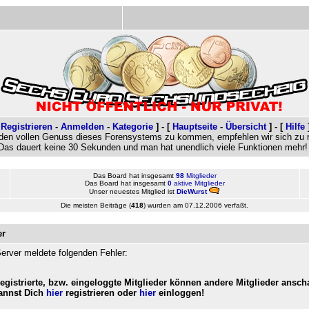
[
Registrieren
-
Anmelden
-
Kategorie
]
- [
Hauptseite
-
Übersicht
] -
[
Hilfe
den vollen Genuss dieses Forensystems zu kommen, empfehlen wir sich zu re
Das dauert keine 30 Sekunden und man hat unendlich viele Funktionen mehr!
Das Board hat insgesamt
98
Mitglieder
Das Board hat insgesamt
0
aktive Mitglieder
Unser neuestes Mitglied ist
DieWurst
Die meisten Beiträge (
418
) wurden am 07.12.2006 verfaßt.
er
erver meldete folgenden Fehler:
registrierte, bzw. eingeloggte Mitglieder können andere Mitglieder ansch
annst Dich
hier
registrieren oder
hier
einloggen!