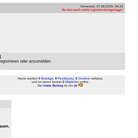
Serverzeit: 07.08.2026, 04:33
Du bist noch nicht registriert/eingeloggt !
]
gistrieren oder anzumelden.
Heute wurden
0
Beiträge
,
0
Feedbacks
,
0
Oneliner
verfasst,
und es waren bereits
0
Mitglieder
online.
Der
letzte Beitrag
ist von
jtr
auen.