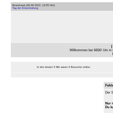
Boardnews (
30.06.2022, 13:05 Uhr
):
Tag der Entscheidung
Willkommen bei 6€66! Um in 
In den letzten 5 Min waren 0 Besucher online:
Fehl
Der S
Nur 
Du k