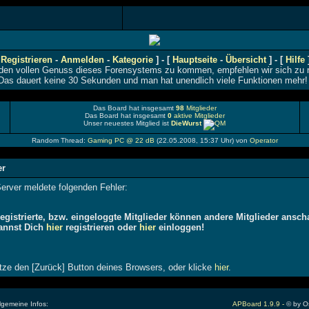
[
Registrieren
-
Anmelden
-
Kategorie
]
- [
Hauptseite
-
Übersicht
] -
[
Hilfe
den vollen Genuss dieses Forensystems zu kommen, empfehlen wir sich zu re
Das dauert keine 30 Sekunden und man hat unendlich viele Funktionen mehr!
Das Board hat insgesamt
98
Mitglieder
Das Board hat insgesamt
0
aktive Mitglieder
Unser neuestes Mitglied ist
DieWurst
Random Thread:
Gaming PC @ 22 dB
(
22.05.2008, 15:37 Uhr
) von
Operator
er
erver meldete folgenden Fehler:
registrierte, bzw. eingeloggte Mitglieder können andere Mitglieder ansch
annst Dich
hier
registrieren oder
hier
einloggen!
ze den [Zurück] Button deines Browsers, oder klicke
hier
.
gemeine Infos:
APBoard 1.9.9 -
© by Os