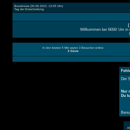
Boardnews (
30.06.2022, 13:05 Uhr
):
Tag der Entscheidung
Willkommen bei 6€66! Um in 
In den letzten 5 Min waren 3 Besucher online:
3 Gäste
Fehl
Der S
Nur 
Du k
Benut
All