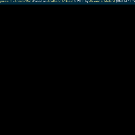
mpressum
-
Admins/Mods
Based on
AnotherPHPBoard
© 2000 by
Alexander Mieland
(DMA147.ThW