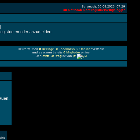
Serverzeit: 06.08.2026, 07:26
Du bist noch nicht registriert/eingeloggt !
]
gistrieren oder anzumelden.
Heute wurden
0
Beiträge
,
0
Feedbacks
,
0
Oneliner
verfasst,
und es waren bereits
0
Mitglieder
online.
Der
letzte Beitrag
ist von
jtr
auen.
iris