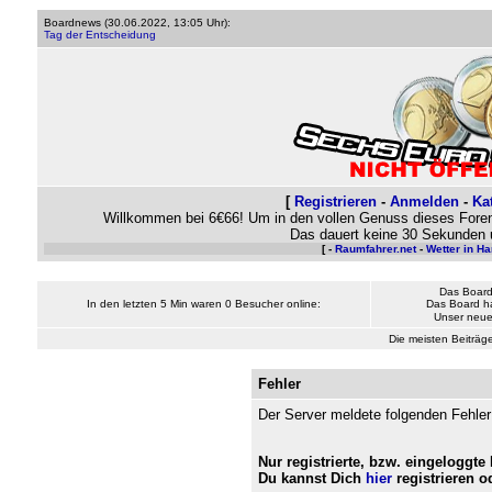
Boardnews (
30.06.2022, 13:05 Uhr
):
Tag der Entscheidung
[
Registrieren
-
Anmelden
-
Ka
Willkommen bei 6€66! Um in den vollen Genuss dieses Foren
Das dauert keine 30 Sekunden 
[ -
Raumfahrer.net
-
Wetter in H
Das Board
In den letzten 5 Min waren 0 Besucher online:
Das Board h
Unser neues
Die meisten Beiträge
Fehler
Der Server meldete folgenden Fehler
Nur registrierte, bzw. eingeloggt
Du kannst Dich
hier
registrieren 