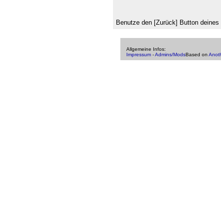
Benutze den [Zurück] Button deines
Allgemeine Infos:
Impressum
-
Admins/Mods
Based on
Anot