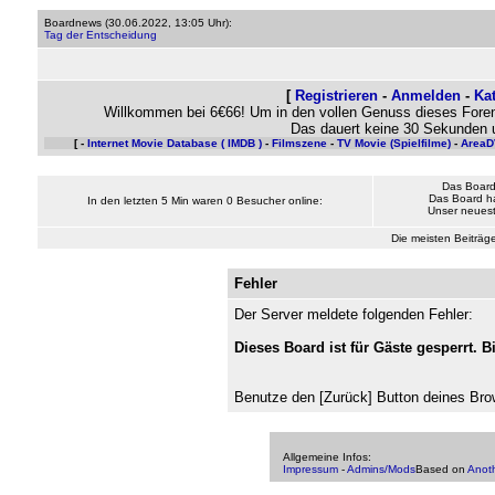
Boardnews (
30.06.2022, 13:05 Uhr
):
Tag der Entscheidung
[
Registrieren
-
Anmelden
-
Ka
Willkommen bei 6€66! Um in den vollen Genuss dieses Foren
Das dauert keine 30 Sekunden u
[ -
Internet Movie Database ( IMDB )
-
Filmszene
-
TV Movie (Spielfilme)
-
Area
Das Board
Das Board h
In den letzten 5 Min waren 0 Besucher online:
Unser neueste
Die meisten Beiträge
Fehler
Der Server meldete folgenden Fehler:
Dieses Board ist für Gäste gesperrt. B
Benutze den [Zurück] Button deines Bro
Allgemeine Infos:
Impressum
-
Admins/Mods
Based on
Anot