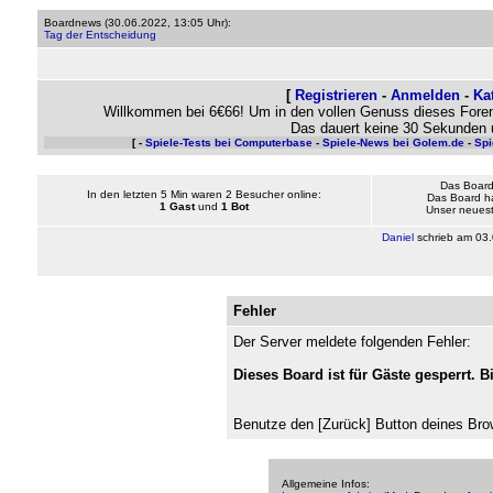
Boardnews (
30.06.2022, 13:05 Uhr
):
Tag der Entscheidung
[
Registrieren
-
Anmelden
-
Ka
Willkommen bei 6€66! Um in den vollen Genuss dieses Foren
Das dauert keine 30 Sekunden 
[ -
Spiele-Tests bei Computerbase
-
Spiele-News bei Golem.de
-
Spi
Das Board
In den letzten 5 Min waren 2 Besucher online:
Das Board h
1 Gast
und
1 Bot
Unser neueste
Daniel
schrieb am
03.
Fehler
Der Server meldete folgenden Fehler:
Dieses Board ist für Gäste gesperrt. B
Benutze den [Zurück] Button deines Bro
Allgemeine Infos: