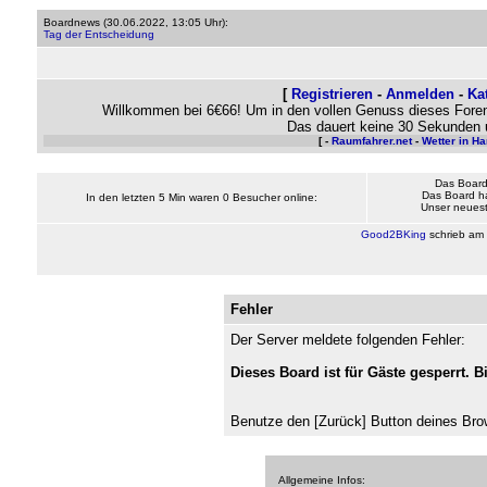
Boardnews (
30.06.2022, 13:05 Uhr
):
Tag der Entscheidung
[
Registrieren
-
Anmelden
-
Ka
Willkommen bei 6€66! Um in den vollen Genuss dieses Foren
Das dauert keine 30 Sekunden 
[ -
Raumfahrer.net
-
Wetter in H
Das Board
Das Board h
In den letzten 5 Min waren 0 Besucher online:
Unser neueste
Good2BKing
schrieb am
Fehler
Der Server meldete folgenden Fehler:
Dieses Board ist für Gäste gesperrt. B
Benutze den [Zurück] Button deines Bro
Allgemeine Infos: