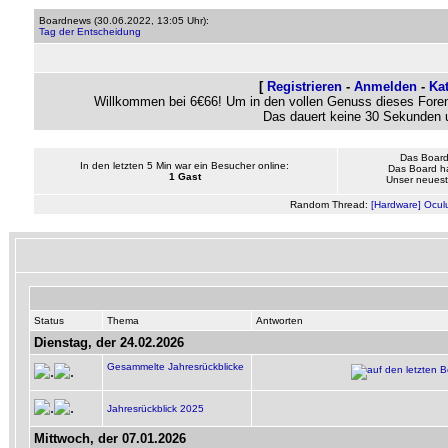
Boardnews (
30.06.2022, 13:05 Uhr
):
Tag der Entscheidung
[
Registrieren
-
Anmelden
-
Ka
Willkommen bei 6€66! Um in den vollen Genuss dieses Foren
Das dauert keine 30 Sekunden 
Das Board
In den letzten 5 Min war ein Besucher online:
Das Board h
1 Gast
Unser neueste
Random Thread:
[Hardware] Oculus
Status
Thema
Antworten
Dienstag, der 24.02.2026
Gesammelte Jahresrückblicke
Jahresrückblick 2025
Mittwoch, der 07.01.2026