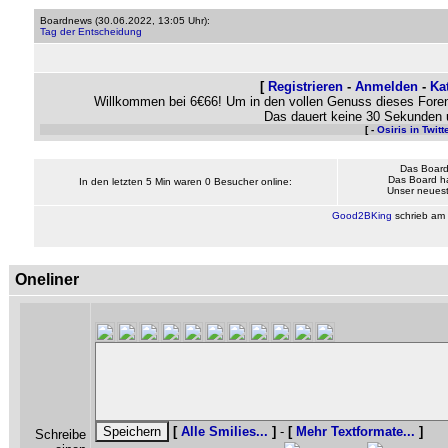
Boardnews (
30.06.2022, 13:05 Uhr
):
Tag der Entscheidung
[
Registrieren
-
Anmelden
-
Ka
Willkommen bei 6€66! Um in den vollen Genuss dieses Foren
Das dauert keine 30 Sekunden 
[ -
Osiris in Twitt
Das Board
Das Board h
In den letzten 5 Min waren 0 Besucher online:
Unser neueste
Good2BKing
schrieb am
Oneliner
[
Alle Smilies...
]
-
[
Mehr Textformate...
]
Schreibe