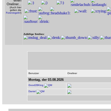
einen
Oneliner...
(Auch hier
gelten die
Forenregeln
!)
Zufällige Smilies:
Benutzer
Oneliner
Montag, der 03.08.2026
Good2BKing
Daniel