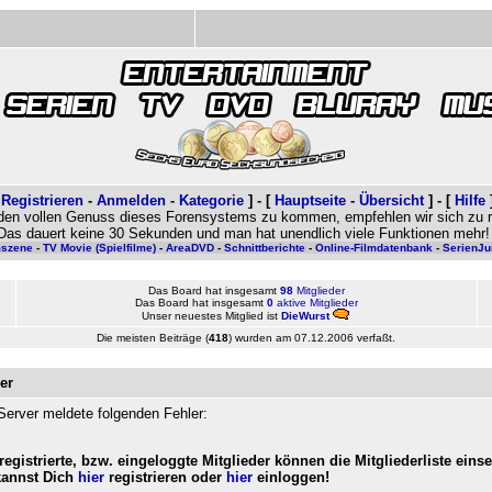
[
Registrieren
-
Anmelden
-
Kategorie
]
- [
Hauptseite
-
Übersicht
] -
[
Hilfe
den vollen Genuss dieses Forensystems zu kommen, empfehlen wir sich zu re
Das dauert keine 30 Sekunden und man hat unendlich viele Funktionen mehr!
mszene
-
TV Movie (Spielfilme)
-
AreaDVD
-
Schnittberichte
-
Online-Filmdatenbank
-
SerienJu
Das Board hat insgesamt
98
Mitglieder
Das Board hat insgesamt
0
aktive Mitglieder
Unser neuestes Mitglied ist
DieWurst
Die meisten Beiträge (
418
) wurden am 07.12.2006 verfaßt.
er
Server meldete folgenden Fehler:
registrierte, bzw. eingeloggte Mitglieder können die Mitgliederliste eins
kannst Dich
hier
registrieren oder
hier
einloggen!