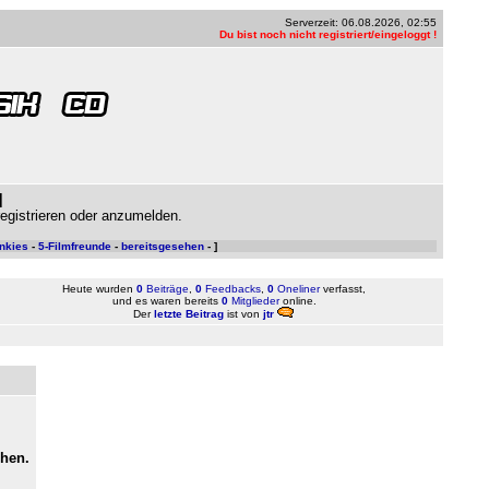
Serverzeit: 06.08.2026, 02:55
Du bist noch nicht registriert/eingeloggt !
]
gistrieren oder anzumelden.
nkies
-
5-Filmfreunde
-
bereitsgesehen
- ]
Heute wurden
0
Beiträge
,
0
Feedbacks
,
0
Oneliner
verfasst,
und es waren bereits
0
Mitglieder
online.
Der
letzte Beitrag
ist von
jtr
ehen.