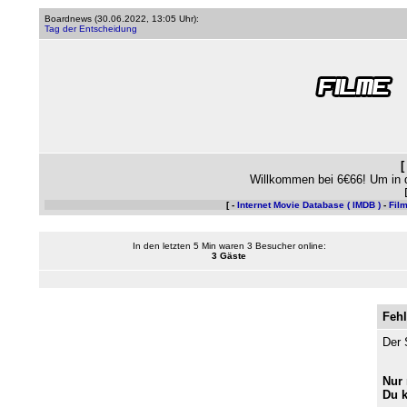
Boardnews (
30.06.2022, 13:05 Uhr
):
Tag der Entscheidung
Willkommen bei 6€66! Um in 
[ -
Internet Movie Database ( IMDB )
-
Fil
In den letzten 5 Min waren 3 Besucher online:
3 Gäste
Fehl
Der 
Nur 
Du 