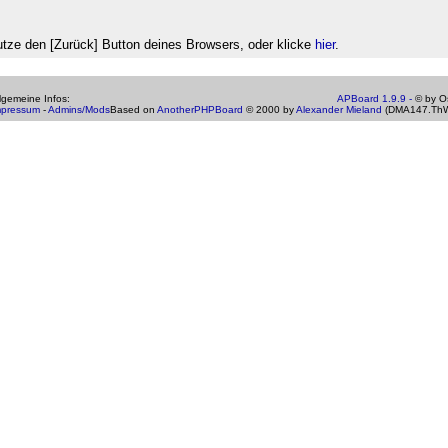
tze den [Zurück] Button deines Browsers, oder klicke
hier
.
gemeine Infos:
APBoard 1.9.9 -
© by Os
mpressum
-
Admins/Mods
Based on
AnotherPHPBoard
© 2000 by
Alexander Mieland
(DMA147.ThW