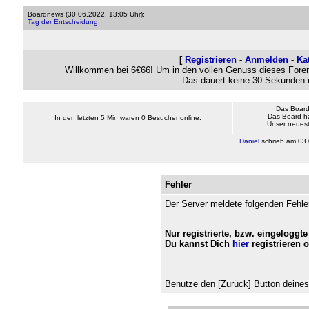
Boardnews (
30.06.2022, 13:05 Uhr
):
Tag der Entscheidung
[
Registrieren
-
Anmelden
-
Ka
Willkommen bei 6€66! Um in den vollen Genuss dieses Foren
Das dauert keine 30 Sekunden 
Das Board
Das Board h
In den letzten 5 Min waren 0 Besucher online:
Unser neueste
Daniel
schrieb am
03.
Fehler
Der Server meldete folgenden Fehle
Nur registrierte, bzw. eingeloggte
Du kannst Dich
hier
registrieren 
Benutze den [Zurück] Button deines